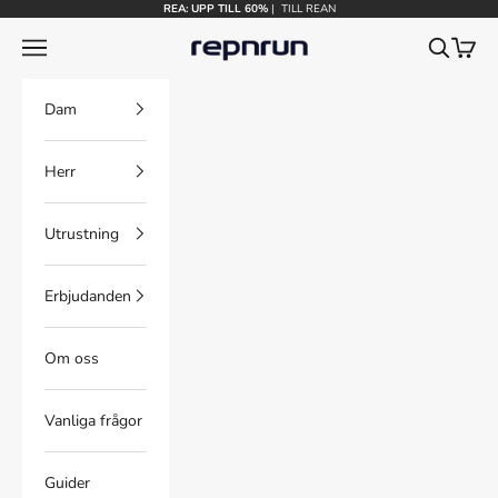
Hoppa till innehållet
REA: UPP TILL 60%
|
TILL REAN
Repnrun
Meny
Sök
Kundv
Dam
Herr
Utrustning
Erbjudanden
Om oss
Vanliga frågor
Guider