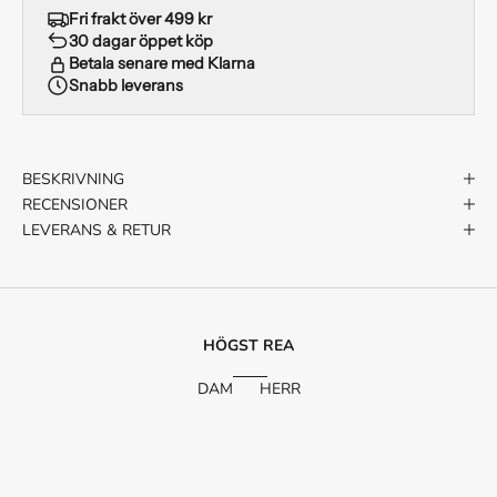
Fri frakt över 499 kr
30 dagar öppet köp
Betala senare med Klarna
Snabb leverans
BESKRIVNING
RECENSIONER
LEVERANS & RETUR
HÖGST REA
DAM
HERR
SPARA 63%
SPARA 50%
SPARA