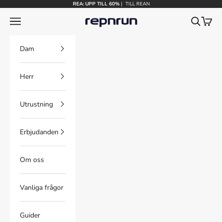
Hoppa till innehållet
REA: UPP TILL 60%
|
TILL REAN
Repnrun
Meny
Sök
Kundv
Dam
Herr
Utrustning
Erbjudanden
Om oss
Vanliga frågor
Guider