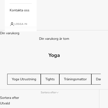
Kontakta oss
LOGGA IN
Din varukorg
Din varukorg är tom
Yoga
Yoga Utrustning
Tights
Träningsmattor
Dam-T-s
Sortera efter
Sortera efter
Utvald