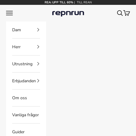
Hoppa till innehållet
REA: UPP TILL 60%
|
TILL REAN
Repnrun
Meny
Sök
Kundv
Dam
Herr
Utrustning
Erbjudanden
Om oss
Vanliga frågor
Guider