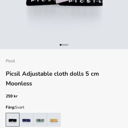
Gå till 1
Gå till 2
Gå till 3
Gå till 4
Gå till 5
Picsil
Picsil Adjustable cloth dolls 5 cm
Moonless
REA-pris
259 kr
Färg:
Svart
Svart
Blå
Grön
Gul