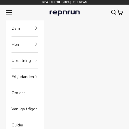
Hoppa till innehållet
REA: UPP TILL 60%
|
TILL REAN
Repnrun
Meny
Sök
Kundv
Dam
Herr
Utrustning
Erbjudanden
Om oss
Vanliga frågor
Guider