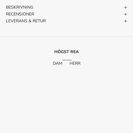

BESKRIVNING
RECENSIONER
LEVERANS & RETUR
HÖGST REA
DAM
HERR
SPARA 63%
SPARA 50%
SPARA