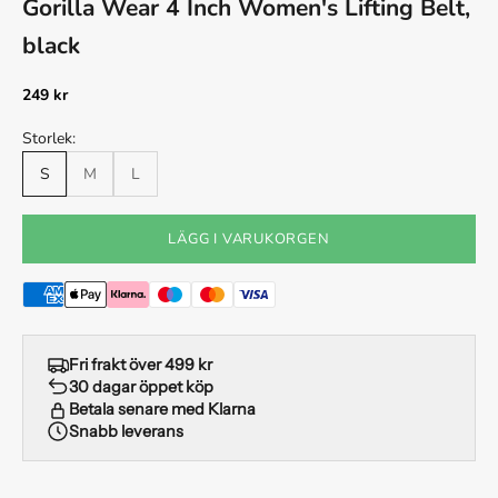
Gorilla Wear 4 Inch Women's Lifting Belt,
black
REA-pris
249 kr
Storlek:
S
M
L
LÄGG I VARUKORGEN
Fri frakt över 499 kr
30 dagar öppet köp
Betala senare med Klarna
Snabb leverans