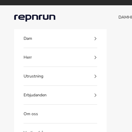
Hoppa till innehållet
Repnrun
DAM
H
Dam
Herr
Utrustning
Erbjudanden
Om oss