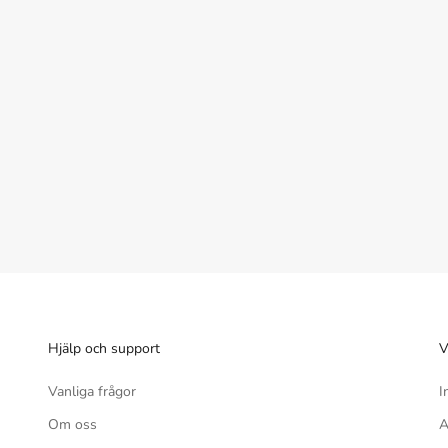
C.P. Sports Classic Mesh Glove, black/anthracite
REA-pris
95 kr
RÖHNISCH 
Hjälp och support
V
Vanliga frågor
I
Om oss
A