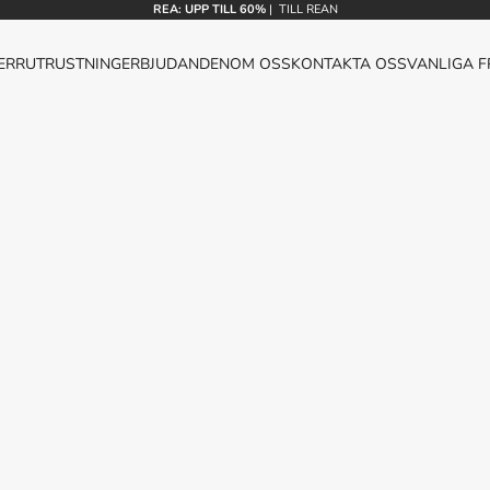
REA: UPP TILL 60%
|
TILL REAN
ERR
UTRUSTNING
ERBJUDANDEN
OM OSS
KONTAKTA OSS
VANLIGA 